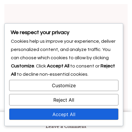
We respect your privacy
Cookies help us improve your experience, deliver
personalized content, and analyze traffic. You
About Author
can choose which cookies to allow by clicking
Викториано Крус
Customize
. Click
Accept All
to consent or
Reject
All
to decline non-essential cookies.
Бивш футболен треньор, превърнал се в
Customize
стратег, Викториано Крус се специализира
в неконвенционални тактики, които
Reject All
предизвикват традиционния стил на игра.
Accept All
Със страст към разширяване на границите,
той споделя прозрения за това как да
on
Leave a Comment
Ъглови