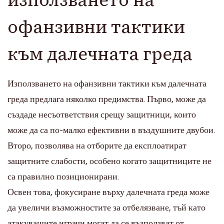
офанзивни тактики
към далечната греда
Използването на офанзивни тактики към далечната
греда предлага няколко предимства. Първо, може да
създаде несъответствия срещу защитници, които
може да са по-малко ефективни в въздушните двубои.
Второ, позволява на отборите да експлоатират
защитните слабости, особено когато защитниците не
са правилно позиционирани.
Освен това, фокусиране върху далечната греда може
да увеличи възможностите за отбелязване, тъй като
атакуващите играчи могат да се възползват от