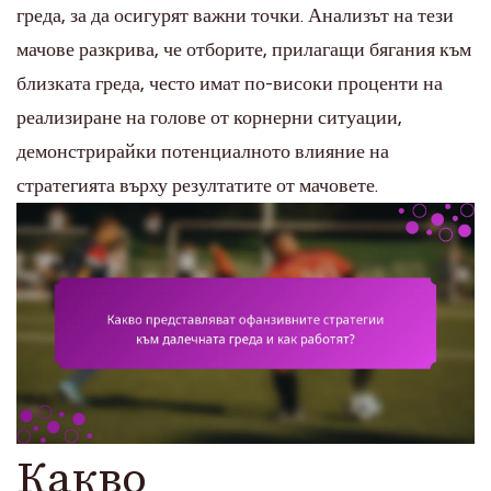
греда, за да осигурят важни точки. Анализът на тези
мачове разкрива, че отборите, прилагащи бягания към
близката греда, често имат по-високи проценти на
реализиране на голове от корнерни ситуации,
демонстрирайки потенциалното влияние на
стратегията върху резултатите от мачовете.
Какво