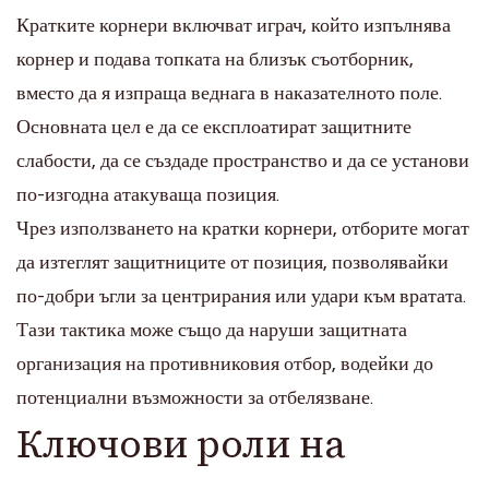
Кратките корнери включват играч, който изпълнява
корнер и подава топката на близък съотборник,
вместо да я изпраща веднага в наказателното поле.
Основната цел е да се експлоатират защитните
слабости, да се създаде пространство и да се установи
по-изгодна атакуваща позиция.
Чрез използването на кратки корнери, отборите могат
да изтеглят защитниците от позиция, позволявайки
по-добри ъгли за центрирания или удари към вратата.
Тази тактика може също да наруши защитната
организация на противниковия отбор, водейки до
потенциални възможности за отбелязване.
Ключови роли на