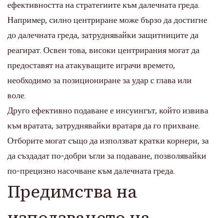
ефективността на стратегиите към далечната греда.
Например, силно центриране може бързо да достигне
до далечната греда, затруднявайки защитниците да
реагират. Освен това, високи центрирания могат да
предоставят на атакуващите играчи времето,
необходимо за позициониране за удар с глава или
воле.
Друго ефективно подаване е инсуингът, който извива
към вратата, затруднявайки вратаря да го прихване.
Отборите могат също да използват кратки корнери, за
да създадат по-добри ъгли за подаване, позволявайки
по-прецизно насочване към далечната греда.
Предимства на
използването на