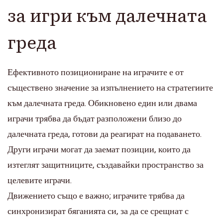
за игри към далечната
греда
Ефективното позициониране на играчите е от
съществено значение за изпълнението на стратегиите
към далечната греда. Обикновено един или двама
играчи трябва да бъдат разположени близо до
далечната греда, готови да реагират на подаването.
Други играчи могат да заемат позиции, които да
изтеглят защитниците, създавайки пространство за
целевите играчи.
Движението също е важно; играчите трябва да
синхронизират бяганията си, за да се срещнат с