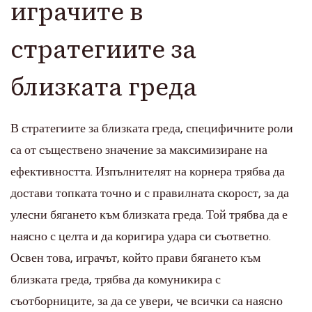
играчите в
стратегиите за
близката греда
В стратегиите за близката греда, специфичните роли
са от съществено значение за максимизиране на
ефективността. Изпълнителят на корнера трябва да
достави топката точно и с правилната скорост, за да
улесни бягането към близката греда. Той трябва да е
наясно с целта и да коригира удара си съответно.
Освен това, играчът, който прави бягането към
близката греда, трябва да комуникира с
съотборниците, за да се увери, че всички са наясно