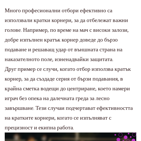
Много професионални отбори ефективно са
използвали кратки корнери, за да отбележат важни
голове. Например, по време на мач с високи залози,
добре изпълнен кратък корнер доведе до бързо
подаване и решаващ удар от външната страна на
наказателното поле, изненадвайки защитата.
Друг пример се случи, когато отбор използва кратък
корнер, за да създаде серия от бързи подавания, в
крайна сметка водещи до центриране, което намери
играч без опека на далечната греда за лесно
завършване. Тези случаи подчертават ефективността
на кратките корнери, когато се изпълняват с
прецизност и екипна работа.