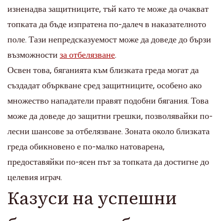
изненадва защитниците, тъй като те може да очакват
топката да бъде изпратена по-далеч в наказателното
поле. Тази непредсказуемост може да доведе до бързи
възможности
за отбелязване
.
Освен това, бяганията към близката греда могат да
създадат объркване сред защитниците, особено ако
множество нападатели правят подобни бягания. Това
може да доведе до защитни грешки, позволявайки по-
лесни шансове за отбелязване. Зоната около близката
греда обикновено е по-малко натоварена,
предоставяйки по-ясен път за топката да достигне до
целевия играч.
Казуси на успешни