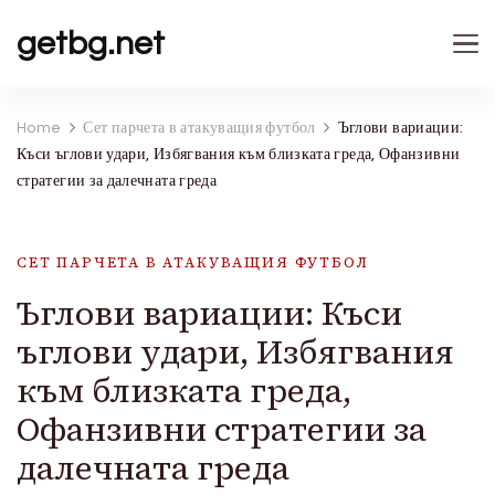
getbg.net
Home
Сет парчета в атакуващия футбол
Ъглови вариации:
Къси ъглови удари, Избягвания към близката греда, Офанзивни
стратегии за далечната греда
СЕТ ПАРЧЕТА В АТАКУВАЩИЯ ФУТБОЛ
Ъглови вариации: Къси
ъглови удари, Избягвания
към близката греда,
Офанзивни стратегии за
далечната греда