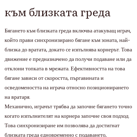
към близката греда
Бягането към близката греда включва атакуващ играч,
който прави синхронизирано бягане към зоната, най-
близка до вратата, докато се изпълнява корнерът. Това
движение е предназначено да получи подаване или да
отклони топката в мрежата. Ефективността на това
бягане зависи от скоростта, пъргавината и
осведомеността на играча относно позиционирането
на вратаря.
Механично, играчът трябва да започне бягането точно
когато изпълнителят на корнера започне своя подход.
Това синхронизиране им позволява да достигнат
близката греда едновременно с подаването,