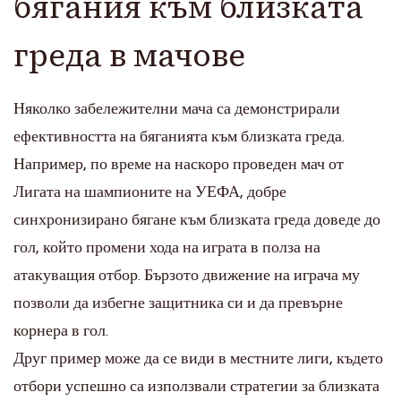
бягания към близката
греда в мачове
Няколко забележителни мача са демонстрирали
ефективността на бяганията към близката греда.
Например, по време на наскоро проведен мач от
Лигата на шампионите на УЕФА, добре
синхронизирано бягане към близката греда доведе до
гол, който промени хода на играта в полза на
атакуващия отбор. Бързото движение на играча му
позволи да избегне защитника си и да превърне
корнера в гол.
Друг пример може да се види в местните лиги, където
отбори успешно са използвали стратегии за близката