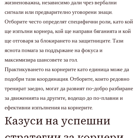
жизненоважна, независимо дали чрез вербални
сигнали или предварително уговорени знаци.
Отборите често определят специфични роли, като кой
ще изпълни корнера, кой ще направи бяганията и кой
ще отговаря за блокирането на защитниците. Тази
яснота помага за поддържане на фокуса и
максимизира шансовете за гол.
Практикуването на корнерите като единица може да
подобри тази координация. Отборите, които редовно
тренират заедно, могат да развият по-добро разбиране
за движенията на другите, водещо до по-плавни и
ефективни изпълнения на корнерите.
Казуси на успешни
стратегии за корнери