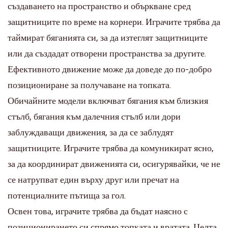
създаването на пространство и объркване сред
защитниците по време на корнери. Играчите трябва да
таймират бяганията си, за да изтеглят защитниците
или да създадат отворени пространства за другите.
Ефективното движение може да доведе до по-добро
позициониране за получаване на топката.
Обичайните модели включват бягания към близкия
стълб, бягания към далечния стълб или дори
заблуждаващи движения, за да се заблудят
защитниците. Играчите трябва да комуникират ясно,
за да координират движенията си, осигурявайки, че не
се натрупват един върху друг или пречат на
потенциалните пътища за гол.
Освен това, играчите трябва да бъдат наясно с
позиционирането си спрямо топката и вратата. Целта