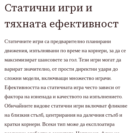
Статични игри и
тяхната ефективност
Статичните игри са предварително планирани
движения, изпълнявани по време на корнери, за да се
максимизират шансовете за гол. Тези игри могат да
варират значително, от прости директни удари до
сложни модели, включващи множество играчи.
Ефективността на статичната игра често зависи от
фактора на изненада и качеството на изпълнението.
Обичайните видове статични игри включват фликове
на близкия стълб, центрирания на далечния стълб и
кратки корнери. Всеки тип може да експлоатира