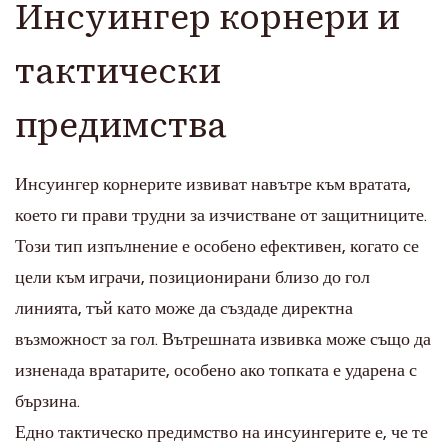
Инсуингер корнери и
тактически
предимства
Инсуингер корнерите извиват навътре към вратата,
което ги прави трудни за изчистване от защитниците.
Този тип изпълнение е особено ефективен, когато се
цели към играчи, позиционирани близо до гол
линията, тъй като може да създаде директна
възможност за гол. Вътрешната извивка може също да
изненада вратарите, особено ако топката е ударена с
бързина.
Едно тактическо предимство на инсуингерите е, че те