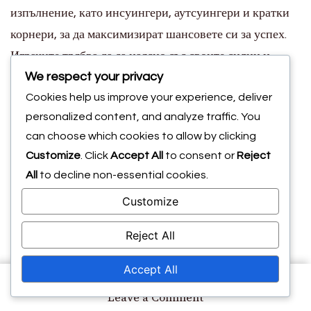
изпълнение, като инсуингери, аутсуингери и кратки
корнери, за да максимизират шансовете си за успех.
Играчите трябва да са наясно със своите силни и
We respect your privacy
слаби страни, както и с тези на противниците, за да
Cookies help us improve your experience, deliver
разработят ефективни стратегии. Например, отбор с
personalized content, and analyze traffic. You
силни въздушни играчи може да предпочете високи,
can choose which cookies to allow by clicking
извити изпълнения, докато отбор с бързи и пъргави
Customize
. Click
Accept All
to consent or
Reject
нападатели може да се възползва от ниски, бързи
All
to decline non-essential cookies.
центрирания.
Практикувайте различни техники за
Customize
изпълнение редовно.
Reject All
Комуникирайте ясно, за да избегнете
объркване по време на изпълнението.
Accept All
on
Анализирайте защитните настройки на
Leave a Comment
Ъглови