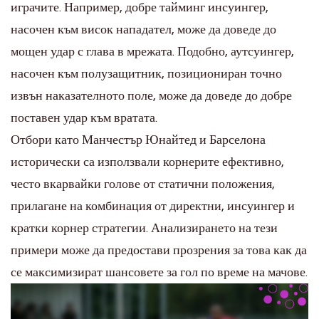
играчите. Например, добре тайминг инсуингер,
насочен към висок нападател, може да доведе до
мощен удар с глава в мрежата. Подобно, аутсуингер,
насочен към полузащитник, позициониран точно
извън наказателното поле, може да доведе до добре
поставен удар към вратата.
Отбори като Манчестър Юнайтед и Барселона
исторически са използвали корнерите ефективно,
често вкарвайки голове от статични положения,
прилагане на комбинация от директни, инсуингер и
кратки корнер стратегии. Анализирането на тези
примери може да предостави прозрения за това как да
се максимизират шансовете за гол по време на мачове.