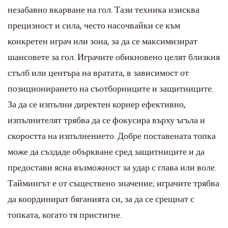
незабавно вкарване на гол. Тази техника изисква
прецизност и сила, често насочвайки се към
конкретен играч или зона, за да се максимизират
шансовете за гол. Играчите обикновено целят близкия
стълб или центъра на вратата, в зависимост от
позиционирането на съотборниците и защитниците.
За да се изпълни директен корнер ефективно,
изпълнителят трябва да се фокусира върху ъгъла и
скоростта на изпълнението. Добре поставената топка
може да създаде объркване сред защитниците и да
предостави ясна възможност за удар с глава или воле.
Таймингът е от съществено значение; играчите трябва
да координират бяганията си, за да се срещнат с
топката, когато тя пристигне.