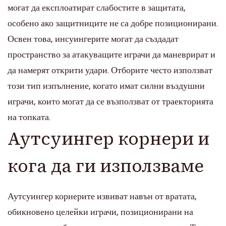
могат да експлоатират слабостите в защитата,
особено ако защитниците не са добре позиционирани.
Освен това, инсуингерите могат да създадат
пространство за атакуващите играчи да маневрират и
да намерят открити удари. Отборите често използват
този тип изпълнение, когато имат силни въздушни
играчи, които могат да се възползват от траекторията
на топката.
Аутсуингер корнери и
кога да ги използваме
Аутсуингер корнерите извиват навън от вратата,
обикновено целейки играчи, позиционирани на