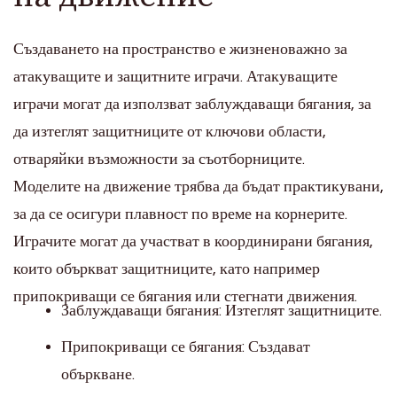
Създаването на пространство е жизненоважно за
атакуващите и защитните играчи. Атакуващите
играчи могат да използват заблуждаващи бягания, за
да изтеглят защитниците от ключови области,
отваряйки възможности за съотборниците.
Моделите на движение трябва да бъдат практикувани,
за да се осигури плавност по време на корнерите.
Играчите могат да участват в координирани бягания,
които объркват защитниците, като например
припокриващи се бягания или стегнати движения.
Заблуждаващи бягания: Изтеглят защитниците.
Припокриващи се бягания: Създават
объркване.