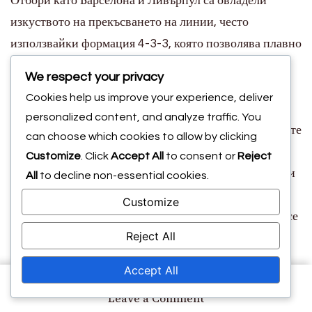
Отбори като Барселона и Ливърпул са овладели
изкуството на прекъсването на линии, често
използвайки формация 4-3-3, която позволява плавно
движение и прекриващи пробези. Успехът им се
We respect your privacy
дължи до голяма степен на играчи, които могат да
Cookies help us improve your experience, deliver
изпълняват проницателни пасове и да създават
personalized content, and analyze traffic. You
пространство за съотборниците. Например, халфовете
can choose which cookies to allow by clicking
на Барселона често експлоатират пропуски в
Customize
. Click
Accept All
to consent or
Reject
защитите на противниците, водейки до възможности
All
to decline non-essential cookies.
за гол.
Customize
В контекста на това, отбори като Атлетико Мадрид се
Reject All
фокусират върху по-защитен подход, използвайки
формация 4-4-2, за да абсорбират натиска и да
Accept All
контраатакуват. Тази стратегия може ефективно да
on
Leave a Comment
наруши опитите на противниците да прекъсват
Прекъсващи