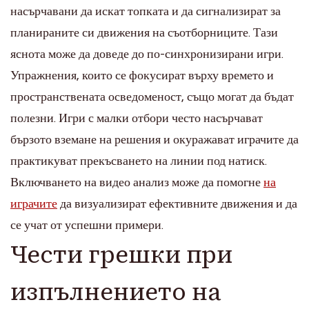
насърчавани да искат топката и да сигнализират за
планираните си движения на съотборниците. Тази
яснота може да доведе до по-синхронизирани игри.
Упражнения, които се фокусират върху времето и
пространствената осведоменост, също могат да бъдат
полезни. Игри с малки отбори често насърчават
бързото вземане на решения и окуражават играчите да
практикуват прекъсването на линии под натиск.
Включването на видео анализ може да помогне
на
играчите
да визуализират ефективните движения и да
се учат от успешни примери.
Чести грешки при
изпълнението на