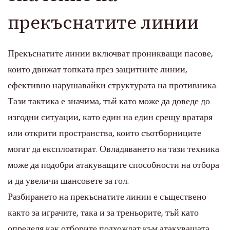
прекъснатите линии
Прекъснатите линии включват проникващи пасове,
които движат топката през защитните линии,
ефективно нарушавайки структурата на противника.
Тази тактика е значима, тъй като може да доведе до
изгодни ситуации, като един на един срещу вратаря
или открити пространства, които съотборниците
могат да експлоатират. Овладяването на тази техника
може да подобри атакуващите способности на отбора
и да увеличи шансовете за гол.
Разбирането на прекъснатите линии е съществено
както за играчите, така и за треньорите, тъй като
определя как отборите подхождат към атакуващата