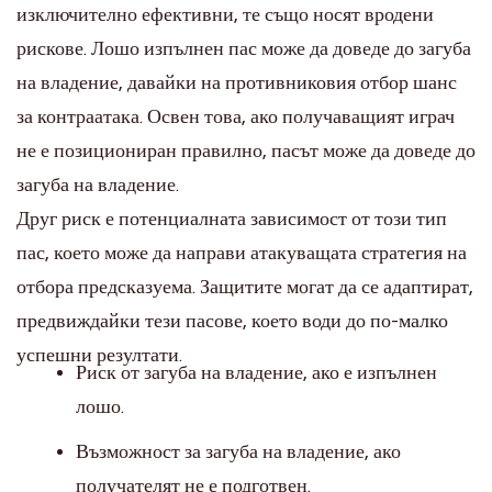
изключително ефективни, те също носят вродени
рискове. Лошо изпълнен пас може да доведе до загуба
на владение, давайки на противниковия отбор шанс
за контраатака. Освен това, ако получаващият играч
не е позициониран правилно, пасът може да доведе до
загуба на владение.
Друг риск е потенциалната зависимост от този тип
пас, което може да направи атакуващата стратегия на
отбора предсказуема. Защитите могат да се адаптират,
предвиждайки тези пасове, което води до по-малко
успешни резултати.
Риск от загуба на владение, ако е изпълнен
лошо.
Възможност за загуба на владение, ако
получателят не е подготвен.