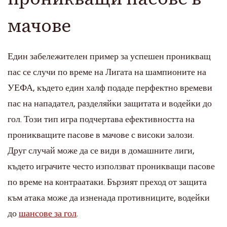
мачове
Един забележителен пример за успешен проникващ
пас се случи по време на Лигата на шампионите на
УЕФА, където един халф подаде перфектно времеви
пас на нападател, разделяйки защитата и водейки до
гол. Този тип игра подчертава ефективността на
проникващите пасове в мачове с високи залози.
Друг случай може да се види в домашните лиги,
където играчите често използват проникващи пасове
по време на контраатаки. Бързият преход от защита
към атака може да изненада противниците, водейки
до
шансове за гол
.