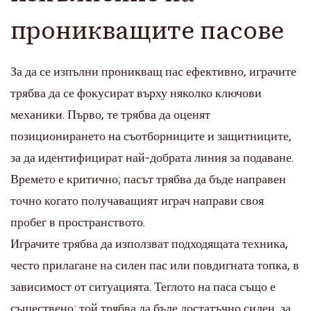
проникващите пасове
За да се изпълни проникващ пас ефективно, играчите
трябва да се фокусират върху няколко ключови
механики. Първо, те трябва да оценят
позиционирането на съотборниците и защитниците,
за да идентифицират най-добрата линия за подаване.
Времето е критично; пасът трябва да бъде направен
точно когато получаващият играч направи своя
пробег в пространството.
Играчите трябва да използват подходящата техника,
често прилагане на силен пас или повдигната топка, в
зависимост от ситуацията. Теглото на паса също е
съществено; той трябва да бъде достатъчно силен, за