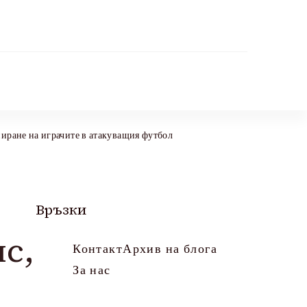
иране на играчите в атакуващия футбол
Връзки
с,
Контакт
Архив на блога
За нас