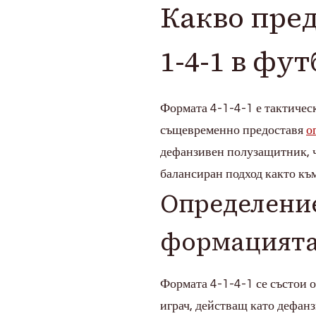
Какво пре
на
играчите
в
1-4-1 в фут
атакуващия
футбол
Формата 4-1-4-1 е тактическ
същевременно предоставя
о
дефанзивен полузащитник, 
балансиран подход както към
Определение
формацията 
Формата 4-1-4-1 се състои 
играч, действащ като дефан