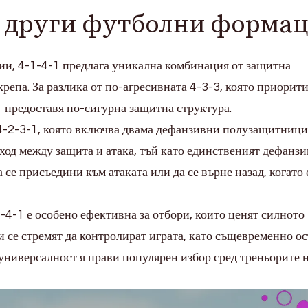
с други футболни форма
ии, 4-1-4-1 предлага уникална комбинация от защитна
репа. За разлика от по-агресивната 4-3-3, която приорит
1 предоставя по-сигурна защитна структура.
4-2-3-1, която включва двама дефанзивни полузащитници
ход между защита и атака, тъй като единственият дефанз
се присъедини към атаката или да се върне назад, когато 
-4-1 е особено ефективна за отбори, които ценят силното
 се стремят да контролират играта, като същевременно ос
универсалност я прави популярен избор сред треньорите 