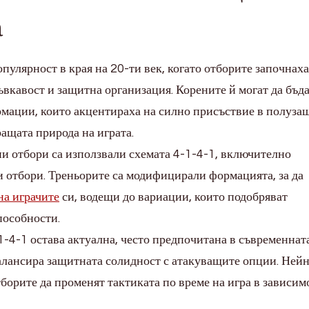
а
улярност в края на 20-ти век, когато отборите започнаха
вкавост и защитна организация. Корените й могат да бъд
мации, които акцентираха на силно присъствие в полузащ
ащата природа на играта.
и отбори са използвали схемата 4-1-4-1, включително
 отбори. Треньорите са модифицирали формацията, за да
на играчите
си, водещи до вариации, които подобряват
пособности.
1-4-1 остава актуална, често предпочитана в съвременнат
балансира защитната солидност с атакуващите опции. Ней
борите да променят тактиката по време на игра в зависим