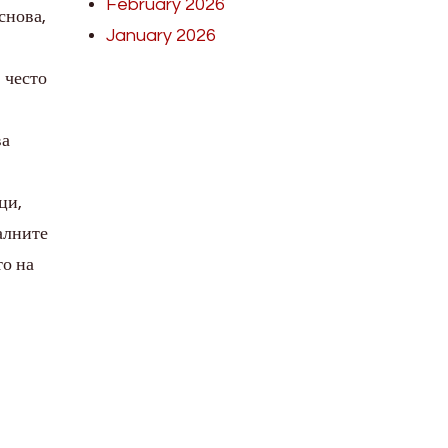
February 2026
снова,
January 2026
 често
ва
ци,
алните
то на