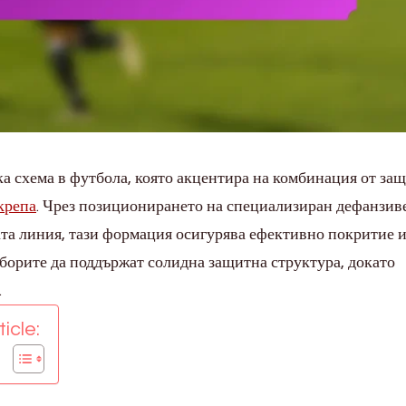
ка схема в футбола, която акцентира на комбинация от за
крепа
. Чрез позиционирането на специализиран дефанзив
а линия, тази формация осигурява ефективно покритие и
тборите да поддържат солидна защитна структура, докато
.
icle: