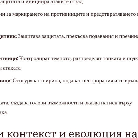
ащитата и инициира атаките отзад.
и за маркирането на противниците и предотвратяването 
итник:
Защитава защитата, прекъсва подавания и премин
итници:
Контролират темпото, разпределят топката и под
и атаката.
ици:
Осигуряват ширина, подават центрирания и се връщ
ата, създава голови възможности и оказва натиск върху
ка.
 контекст и еволюция на