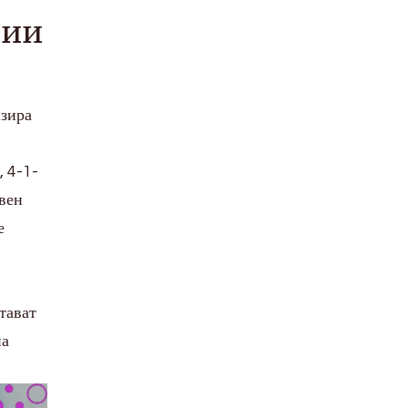
ции
изира
, 4-1-
ивен
е
тават
на