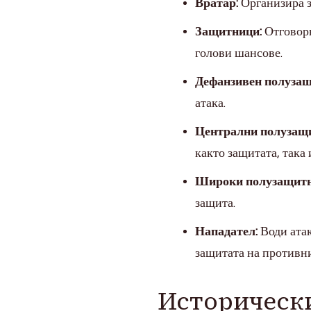
Вратар:
Организира з
Защитници:
Отговорн
голови шансове.
Дефанзивен полузащ
атака.
Централни полузащ
както защитата, така 
Широки полузащитн
защита.
Нападател:
Води атак
защитата на противни
Исторически