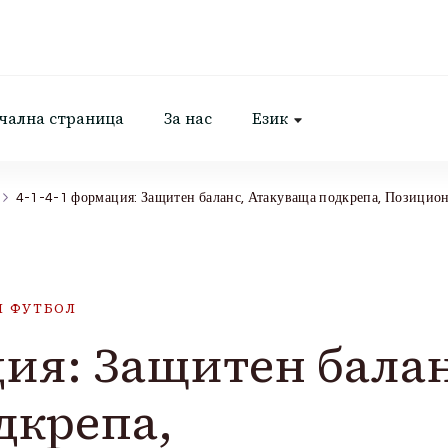
чална страница
За нас
Език
4-1-4-1 формация: Защитен баланс, Атакуваща подкрепа, Позицион
Я ФУТБОЛ
ция: Защитен балан
дкрепа,