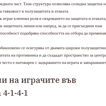
редната част. Тази структура позволява солидна защитна о
 гъвкавост в полузащитата и атаката.
играе ключова роля в свързването на защитата и атаката,
пи защитната линия или напред, за да се присъедини към
способност подобрява способността на отбора да премина
.
обикновено се осигурява от двамата широки полузащитни
щитата на противника и да създадат пространство за центр
 често е натоварен с задържането на играта и завършване
и на играчите във
4-1-4-1