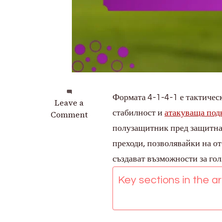
Формата 4-1-4-1 е тактичес
on
Leave a
стабилност и
атакуваща под
4-
Comment
1-
полузащитник пред защитнат
4-
преходи, позволявайки на о
1
създават възможности за гол
формация:
Защитен
Key sections in the art
баланс,
Атакуваща
подкрепа,
Позициониране