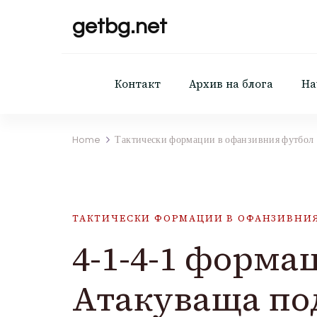
getbg.net
Контакт
Архив на блога
На
Home
Тактически формации в офанзивния футбол
ТАКТИЧЕСКИ ФОРМАЦИИ В ОФАНЗИВНИ
4-1-4-1 форма
Атакуваща по