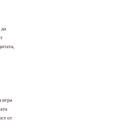
 да
ат
итата,
а игра
ната
ост от