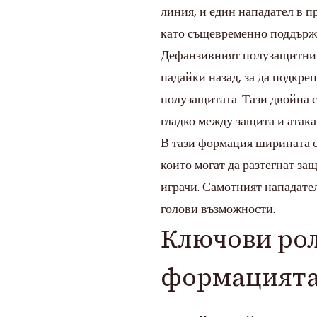
линия, и един нападател в п
като същевременно поддържа
Дефанзивният полузащитник 
падайки назад, за да подкре
полузащитата. Тази двойна 
гладко между защита и атака
В тази формация ширината 
които могат да разтегнат за
играчи. Самотният нападател
голови възможности.
Ключови рол
формацията 