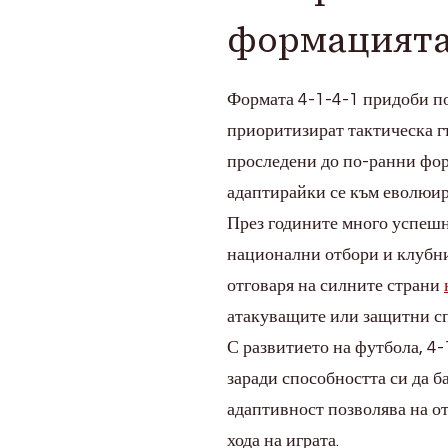
формацият
Формата 4-1-4-1 придоби поп
приоритизират тактическа гъ
проследени до по-ранни фор
адаптирайки се към еволюир
През годините много успешн
национални отбори и клубни
отговаря на силните страни
атакуващите или защитни с
С развитието на футбола, 4-
заради способността си да 
адаптивност позволява на от
хода на играта.