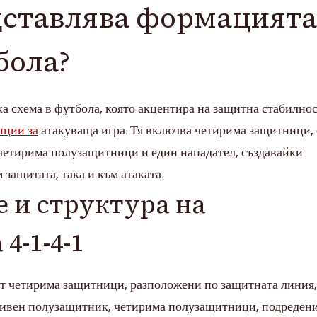
дставлява формацията 
бола?
а схема в футбола, която акцентира на защитна стабилнос
пции за
атакуваща игра. Тя включва четирима защитници,
четирима полузащитници и един нападател, създавайки
 защитата, така и към атаката.
 и структура на
4-1-4-1
от четирима защитници, разположени по защитната линия,
зивен полузащитник, четирима полузащитници, подредени